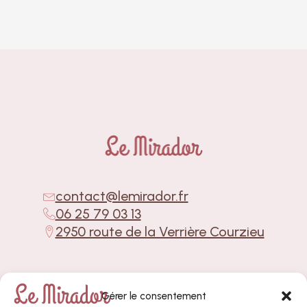
contact@lemirador.fr
06 25 79 03 13
2950 route de la Verrière Courzieu
Le Mirador
©
2026
–
Mentions Légales
–
Gérer le consentement
Politique de protection des données -